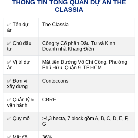
THÔNG TIN TỔNG QUAN DỰ ÁN THE
CLASSIA
✅ Tên dự
The Classia
án
✅ Chủ đầu
Công ty Cổ phần Đầu Tư và Kinh
tư
Doanh nhà Khang Điền
✅ Vị trí dự
Mặt tiền Đường Võ Chí Công, Phường
án
Phú Hữu, Quận 9. TP.HCM
✅ Đơn vị
Conteccons
xây dựng
✅ Quản lý &
CBRE
vận hành
✅ Quy mô
>4,3 hecta, 7 block gồm A, B, C, D, E, F,
G
✅ Mật độ
36%