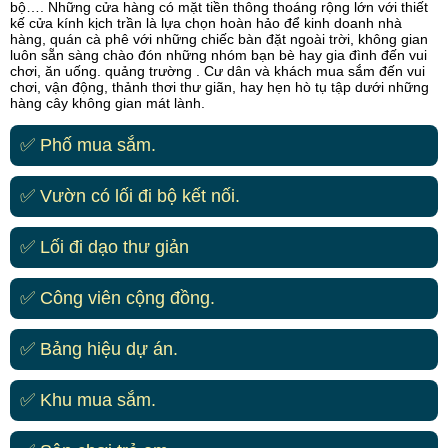
bộ…. Những cửa hàng có mặt tiền thông thoáng rộng lớn với thiết
kế cửa kính kịch trần là lựa chọn hoàn hảo để kinh doanh nhà
hàng, quán cà phê với những chiếc bàn đặt ngoài trời, không gian
luôn sẵn sàng chào đón những nhóm bạn bè hay gia đình đến vui
chơi, ăn uống. quảng trường . Cư dân và khách mua sắm đến vui
chơi, vận động, thảnh thơi thư giãn, hay hẹn hò tụ tập dưới những
hàng cây không gian mát lành.
✅ Phố mua sắm.
✅ Vườn có lối đi bộ kết nối.
✅ Lối đi dạo thư giản
✅ Công viên cộng đồng.
✅ Bảng hiệu dự án.
✅ Khu mua sắm.