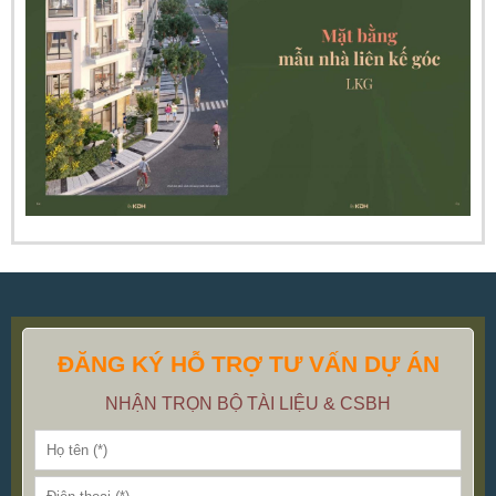
ĐĂNG KÝ HỖ TRỢ TƯ VẤN DỰ ÁN
NHẬN TRỌN BỘ TÀI LIỆU & CSBH