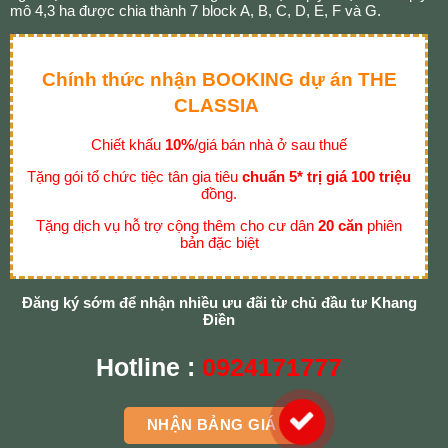
mô 4,3 ha được chia thành 7 block A, B, C, D, E, F và G.
Chính thức nhận BOOKING dự án THE
CLASSIA
Chiết khấu
10%
/giá bán nhà ở sau thuế
Tặng gói tổ chức tiệc tân gia tiêu
chuẩn 5* trị giá 100 triệu
đồng.
Tặng dịch vụ hỗ trợ cộng thêm cho cư dân
20 căn
phiên
bản đặc biệt
Đăng ký sớm để nhận nhiều ưu đãi từ chủ đầu tư Khang
Điền
Hotline :
0924171777
NHẬN BẢNG GIÁ