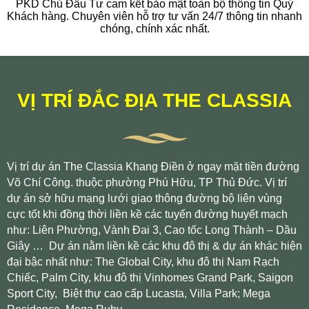
PKD Chủ Đầu Tư cam kết bảo mật toàn bộ thông tin Quý
Khách hàng. Chuyên viên hỗ trợ tư vấn 24/7 thông tin nhanh
chóng, chính xác nhất.
VỊ TRÍ ĐẮC ĐỊA THE CLASSIA
Vị trí dự án The Classia Khang Điền ở ngay mặt tiền đường
Võ Chí Công. thuộc phường Phú Hữu, TP Thủ Đức. Vị trí
dự án sở hữu mạng lưới giao thông đường bộ liên vùng
cực tốt khi đồng thời liền kề các tuyến đường huyết mạch
như: Liên Phường, Vành Đai 3, Cao tốc Long Thành – Dầu
Giây … Dự án nằm liền kề các khu đô thị & dự án khác hiện
đại bậc nhất như: The Global City, khu đô thị Nam Rạch
Chiếc, Palm City, khu đô thị Vinhomes Grand Park, Saigon
Sport City, Biệt thự cao cấp Lucasta, Villa Park; Mega