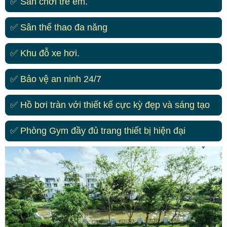
✅ Sân chơi trẻ em.
✅ Sân thể thao đa năng
✅ Khu đỗ xe hơi.
✅ Bảo vệ an ninh 24/7
✅ Hồ bơi tràn với thiết kế cực kỳ đẹp và sáng tạo
✅ Phòng Gym đầy đủ trang thiết bị hiện đại