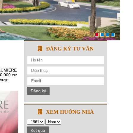
ĐĂNG KÝ TƯ VẤN
n LUMIÈRE
20,000 cư
 vượt
Đăng ký
XEM HƯỚNG NHÀ
Kết quả