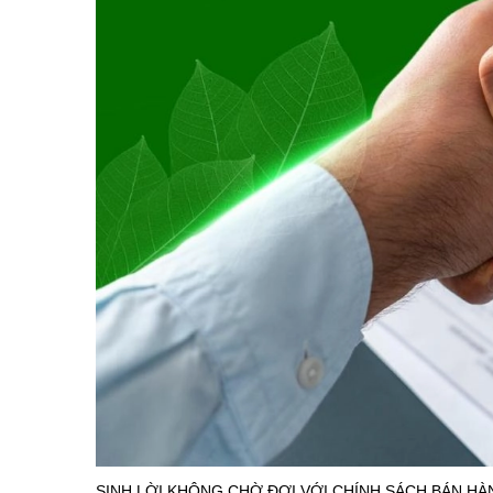
SINH LỜI KHÔNG CHỜ ĐỢI VỚI CHÍNH SÁCH BÁN HÀ