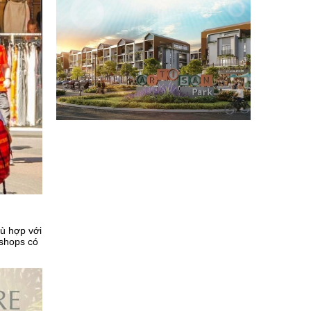
hù hợp với
 shops có