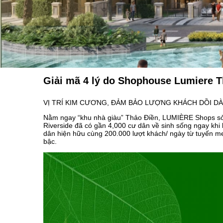
Giải mã 4 lý do Shophouse Lumiere T
VỊ TRÍ KIM CƯƠNG, ĐẢM BẢO LƯỢNG KHÁCH DỒI DÀ
Nằm ngay “khu nhà giàu” Thảo Điền, LUMIÈRE Shops sở h
Riverside đã có gần 4,000 cư dân về sinh sống ngay khi
dân hiện hữu cùng 200.000 lượt khách/ ngày từ tuyến m
bậc.